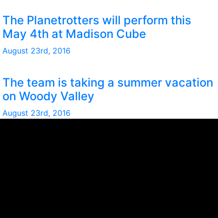
The Planetrotters will perform this
May 4th at Madison Cube
August 23rd, 2016
The team is taking a summer vacation
on Woody Valley
August 23rd, 2016