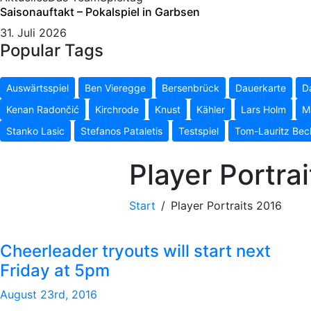
Saisonauftakt – Pokalspiel in Garbsen
31. Juli 2026
Popular Tags
Auswärtsspiel
Ben Vieregge
Bersenbrück
Dauerkarte
D
Kenan Radončić
Kirchrode
Knust
Kähler
Lars Holm
M
Stanko Lasic
Stefanos Pataletis
Testspiel
Tom-Lauritz Bec
Player Portra
Start
Player Portraits 2016
Cheerleader tryouts will start next
Friday at 5pm
August 23rd, 2016