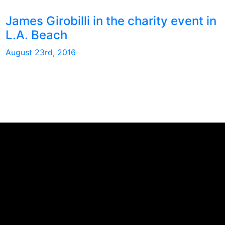
James Girobilli in the charity event in
L.A. Beach
August 23rd, 2016