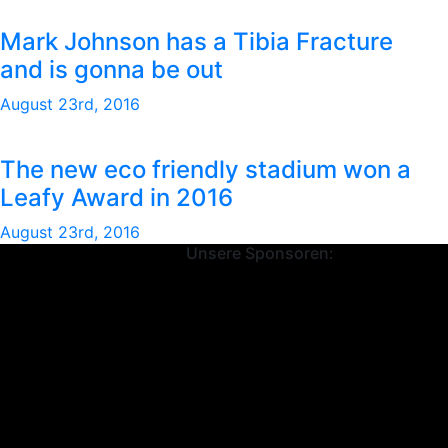
Mark Johnson has a Tibia Fracture
and is gonna be out
August 23rd, 2016
The new eco friendly stadium won a
Leafy Award in 2016
August 23rd, 2016
Unsere Sponsoren: