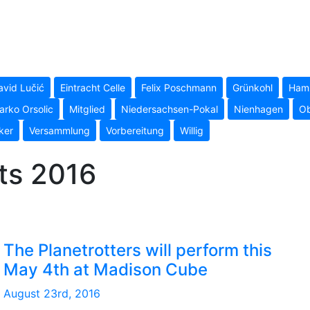
avid Lučić
Eintracht Celle
Felix Poschmann
Grünkohl
Hamz
arko Orsolic
Mitglied
Niedersachsen-Pokal
Nienhagen
Ob
ker
Versammlung
Vorbereitung
Willig
its 2016
The Planetrotters will perform this
May 4th at Madison Cube
August 23rd, 2016