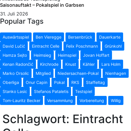
Saisonauftakt – Pokalspiel in Garbsen
31. Juli 2026
Popular Tags
Auswärtsspiel
Ben Vieregge
Bersenbrück
Dauerkarte
David Lučić
Eintracht Celle
Felix Poschmann
Grünkohl
Hamza Sejto
Heimsieg
Heimspiel
Jovan Hoffart
Kenan Radončić
Kirchrode
Knust
Kähler
Lars Holm
Marko Orsolic
Mitglied
Niedersachsen-Pokal
Nienhagen
Oberliga
Onur Capin
Pokal
RKS
Staffeltag
Stanko Lasic
Stefanos Pataletis
Testspiel
Tom-Lauritz Becker
Versammlung
Vorbereitung
Willig
Schlagwort:
Eintracht