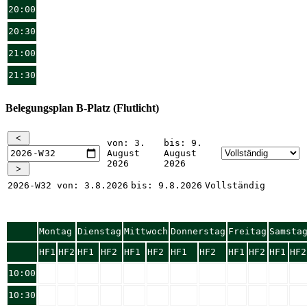
20:00
20:30
21:00
21:30
Belegungsplan B-Platz (Flutlicht)
von: 3.
bis: 9.
August
August
2026
2026
2026-W32
von: 3.8.2026
bis: 9.8.2026
Vollständig
Montag
Dienstag
Mittwoch
Donnerstag
Freitag
Samsta
HF1
HF2
HF1
HF2
HF1
HF2
HF1
HF2
HF1
HF2
HF1
HF2
10:00
10:30