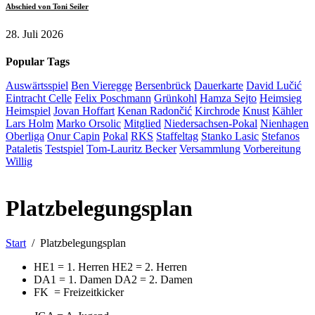
Abschied von Toni Seiler
28. Juli 2026
Popular Tags
Auswärtsspiel
Ben Vieregge
Bersenbrück
Dauerkarte
David Lučić
Eintracht Celle
Felix Poschmann
Grünkohl
Hamza Sejto
Heimsieg
Heimspiel
Jovan Hoffart
Kenan Radončić
Kirchrode
Knust
Kähler
Lars Holm
Marko Orsolic
Mitglied
Niedersachsen-Pokal
Nienhagen
Oberliga
Onur Capin
Pokal
RKS
Staffeltag
Stanko Lasic
Stefanos
Pataletis
Testspiel
Tom-Lauritz Becker
Versammlung
Vorbereitung
Willig
Platzbelegungsplan
Start
Platzbelegungsplan
HE1 = 1. Herren HE2 = 2. Herren
DA1 = 1. Damen DA2 = 2. Damen
FK = Freizeitkicker