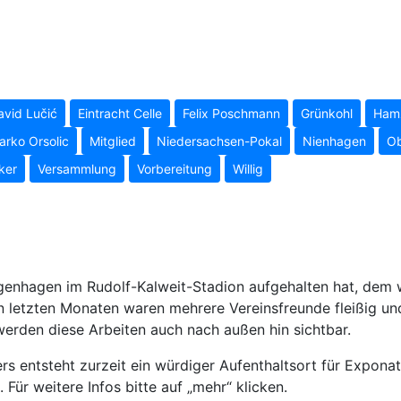
avid Lučić
Eintracht Celle
Felix Poschmann
Grünkohl
Hamz
arko Orsolic
Mitglied
Niedersachsen-Pokal
Nienhagen
Ob
ker
Versammlung
Vorbereitung
Willig
enhagen im Rudolf-Kalweit-Stadion aufgehalten hat, dem w
den letzten Monaten waren mehrere Vereinsfreunde fleißig u
erden diese Arbeiten auch nach außen hin sichtbar.
s entsteht zurzeit ein würdiger Aufenthaltsort für Expona
Für weitere Infos bitte auf „mehr“ klicken.