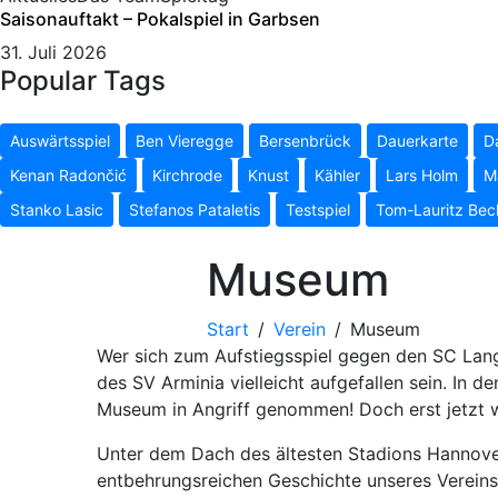
Saisonauftakt – Pokalspiel in Garbsen
31. Juli 2026
Popular Tags
Auswärtsspiel
Ben Vieregge
Bersenbrück
Dauerkarte
D
Kenan Radončić
Kirchrode
Knust
Kähler
Lars Holm
M
Stanko Lasic
Stefanos Pataletis
Testspiel
Tom-Lauritz Bec
Museum
Start
Verein
Museum
Wer sich zum Aufstiegsspiel gegen den SC Lang
des SV Arminia vielleicht aufgefallen sein. In 
Museum in Angriff genommen! Doch erst jetzt w
Unter dem Dach des ältesten Stadions Hannover
entbehrungsreichen Geschichte unseres Vereins. 