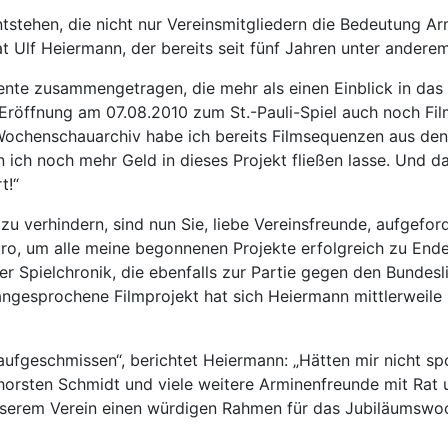
entstehen, die nicht nur Vereinsmitgliedern die Bedeutung A
at Ulf Heiermann, der bereits seit fünf Jahren unter ander
ente zusammengetragen, die mehr als einen Einblick in das
n Eröffnung am 07.08.2010 zum St.-Pauli-Spiel auch noch F
henschauarchiv habe ich bereits Filmsequenzen aus den 
ich noch mehr Geld in dieses Projekt fließen lasse. Und da
t!“
verhindern, sind nun Sie, liebe Vereinsfreunde, aufgeforde
uro, um alle meine begonnenen Projekte erfolgreich zu End
er Spielchronik, die ebenfalls zur Partie gegen den Bundesli
angesprochene Filmprojekt hat sich Heiermann mittlerweile p
 aufgeschmissen“, berichtet Heiermann: „Hätten mir nicht s
orsten Schmidt und viele weitere Arminenfreunde mit Rat un
 unserem Verein einen würdigen Rahmen für das Jubiläumswo