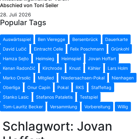
Abschied von Toni Seiler
28. Juli 2026
Popular Tags
Auswärtsspiel
Ben Vieregge
Bersenbrück
Dauerkarte
David Lučić
Eintracht Celle
Felix Poschmann
Grünkohl
Hamza Sejto
Heimsieg
Heimspiel
Jovan Hoffart
Kenan Radončić
Kirchrode
Knust
Kähler
Lars Holm
Marko Orsolic
Mitglied
Niedersachsen-Pokal
Nienhagen
Oberliga
Onur Capin
Pokal
RKS
Staffeltag
Stanko Lasic
Stefanos Pataletis
Testspiel
Tom-Lauritz Becker
Versammlung
Vorbereitung
Willig
Schlagwort:
Jovan