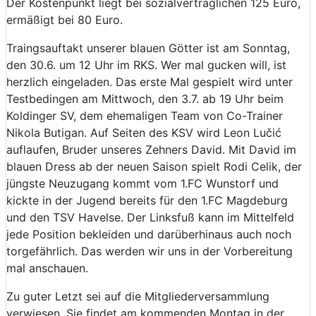
Der Kostenpunkt liegt bei sozialverträglichen 125 Euro,
ermäßigt bei 80 Euro.
Traingsauftakt unserer blauen Götter ist am Sonntag,
den 30.6. um 12 Uhr im RKS. Wer mal gucken will, ist
herzlich eingeladen. Das erste Mal gespielt wird unter
Testbedingen am Mittwoch, den 3.7. ab 19 Uhr beim
Koldinger SV, dem ehemaligen Team von Co-Trainer
Nikola Butigan. Auf Seiten des KSV wird Leon Lučić
auflaufen, Bruder unseres Zehners David. Mit David im
blauen Dress ab der neuen Saison spielt Rodi Celik, der
jüngste Neuzugang kommt vom 1.FC Wunstorf und
kickte in der Jugend bereits für den 1.FC Magdeburg
und den TSV Havelse. Der Linksfuß kann im Mittelfeld
jede Position bekleiden und darüberhinaus auch noch
torgefährlich. Das werden wir uns in der Vorbereitung
mal anschauen.
Zu guter Letzt sei auf die Mitgliederversammlung
verwiesen. Sie findet am kommenden Montag in der