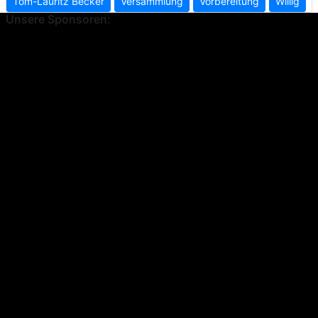
Tom-Lauritz Becker
Versammlung
Vorbereitung
Willig
Unsere Sponsoren: