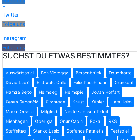
Folge uns
Twitter
Folge uns
Instagram
Folge uns
SUCHST DU ETWAS BESTIMMTES?
Auswärtsspiel
Ben Vieregge
Bersenbrück
Dauerkarte
David Lučić
Eintracht Celle
Felix Poschmann
Grünkohl
Hamza Sejto
Heimsieg
Heimspiel
Jovan Hoffart
Kenan Radončić
Kirchrode
Knust
Kähler
Lars Holm
Marko Orsolic
Mitglied
Niedersachsen-Pokal
Nienhagen
Oberliga
Onur Capin
Pokal
RKS
Staffeltag
Stanko Lasic
Stefanos Pataletis
Testspiel