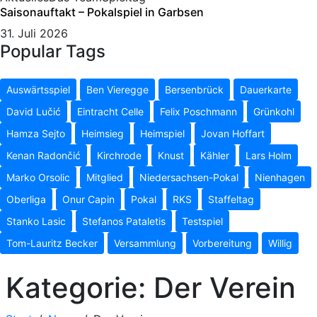
Saisonauftakt – Pokalspiel in Garbsen
31. Juli 2026
Popular Tags
Auswärtsspiel
Ben Vieregge
Bersenbrück
Dauerkarte
David Lučić
Eintracht Celle
Felix Poschmann
Grünkohl
Hamza Sejto
Heimsieg
Heimspiel
Jovan Hoffart
Kenan Radončić
Kirchrode
Knust
Kähler
Lars Holm
Marko Orsolic
Mitglied
Niedersachsen-Pokal
Nienhagen
Oberliga
Onur Capin
Pokal
RKS
Staffeltag
Stanko Lasic
Stefanos Pataletis
Testspiel
Tom-Lauritz Becker
Versammlung
Vorbereitung
Willig
Kategorie:
Der Verein