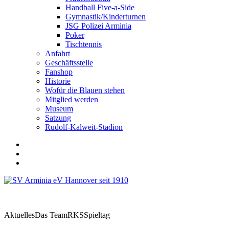
Handball Five-a-Side
Gymnastik/Kinderturnen
JSG Polizei Arminia
Poker
Tischtennis
Anfahrt
Geschäftsstelle
Fanshop
Historie
Wofür die Blauen stehen
Mitglied werden
Museum
Satzung
Rudolf-Kalweit-Stadion
Aktuelles
Das Team
RKS
Spieltag