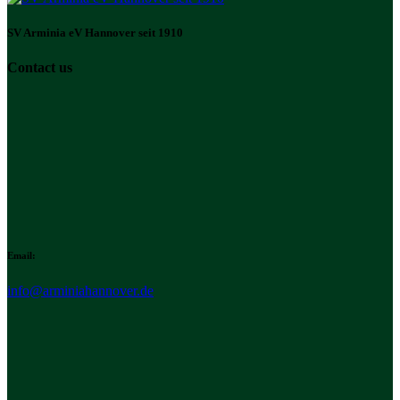
SV Arminia eV Hannover seit 1910
Contact us
Email:
info@arminiahannover.de