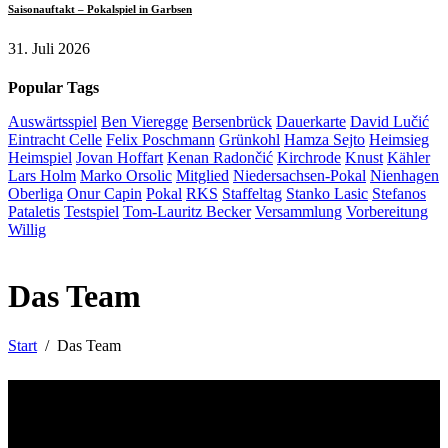
Saisonauftakt – Pokalspiel in Garbsen
31. Juli 2026
Popular Tags
Auswärtsspiel
Ben Vieregge
Bersenbrück
Dauerkarte
David Lučić
Eintracht Celle
Felix Poschmann
Grünkohl
Hamza Sejto
Heimsieg
Heimspiel
Jovan Hoffart
Kenan Radončić
Kirchrode
Knust
Kähler
Lars Holm
Marko Orsolic
Mitglied
Niedersachsen-Pokal
Nienhagen
Oberliga
Onur Capin
Pokal
RKS
Staffeltag
Stanko Lasic
Stefanos
Pataletis
Testspiel
Tom-Lauritz Becker
Versammlung
Vorbereitung
Willig
Das Team
Start
Das Team
Unsere Sponsoren: