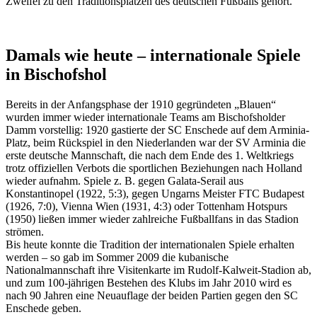
Zweifel zu den Traditionsplätzen des deutschen Fußballs gehört.
Damals wie heute – internationale Spiele
in Bischofshol
Bereits in der Anfangsphase der 1910 gegründeten „Blauen“
wurden immer wieder internationale Teams am Bischofsholder
Damm vorstellig: 1920 gastierte der SC Enschede auf dem Arminia-
Platz, beim Rückspiel in den Niederlanden war der SV Arminia die
erste deutsche Mannschaft, die nach dem Ende des 1. Weltkriegs
trotz offiziellen Verbots die sportlichen Beziehungen nach Holland
wieder aufnahm. Spiele z. B. gegen Galata-Serail aus
Konstantinopel (1922, 5:3), gegen Ungarns Meister FTC Budapest
(1926, 7:0), Vienna Wien (1931, 4:3) oder Tottenham Hotspurs
(1950) ließen immer wieder zahlreiche Fußballfans in das Stadion
strömen.
Bis heute konnte die Tradition der internationalen Spiele erhalten
werden – so gab im Sommer 2009 die kubanische
Nationalmannschaft ihre Visitenkarte im Rudolf-Kalweit-Stadion ab,
und zum 100-jährigen Bestehen des Klubs im Jahr 2010 wird es
nach 90 Jahren eine Neuauflage der beiden Partien gegen den SC
Enschede geben.