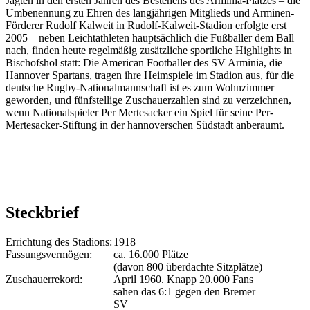
Jagten in den ersten Jahren des Bestehens des Arminia-Platzes – die
Umbenennung zu Ehren des langjährigen Mitglieds und Arminen-
Förderer Rudolf Kalweit in Rudolf-Kalweit-Stadion erfolgte erst
2005 – neben Leichtathleten hauptsächlich die Fußballer dem Ball
nach, finden heute regelmäßig zusätzliche sportliche Highlights in
Bischofshol statt: Die American Footballer des SV Arminia, die
Hannover Spartans, tragen ihre Heimspiele im Stadion aus, für die
deutsche Rugby-Nationalmannschaft ist es zum Wohnzimmer
geworden, und fünfstellige Zuschauerzahlen sind zu verzeichnen,
wenn Nationalspieler Per Mertesacker ein Spiel für seine Per-
Mertesacker-Stiftung in der hannoverschen Südstadt anberaumt.
Steckbrief
Errichtung des Stadions:
1918
Fassungsvermögen:
ca. 16.000 Plätze
(davon 800 überdachte Sitzplätze)
Zuschauerrekord:
April 1960. Knapp 20.000 Fans
sahen das 6:1 gegen den Bremer
SV