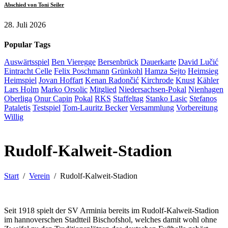
Abschied von Toni Seiler
28. Juli 2026
Popular Tags
Auswärtsspiel
Ben Vieregge
Bersenbrück
Dauerkarte
David Lučić
Eintracht Celle
Felix Poschmann
Grünkohl
Hamza Sejto
Heimsieg
Heimspiel
Jovan Hoffart
Kenan Radončić
Kirchrode
Knust
Kähler
Lars Holm
Marko Orsolic
Mitglied
Niedersachsen-Pokal
Nienhagen
Oberliga
Onur Capin
Pokal
RKS
Staffeltag
Stanko Lasic
Stefanos
Pataletis
Testspiel
Tom-Lauritz Becker
Versammlung
Vorbereitung
Willig
Rudolf-Kalweit-Stadion
Start
Verein
Rudolf-Kalweit-Stadion
Seit 1918 spielt der SV Arminia bereits im Rudolf-Kalweit-Stadion
im hannoverschen Stadtteil Bischofshol, welches damit wohl ohne