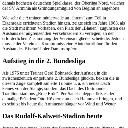
damals höchsten deutschen Spielklasse, der Oberliga Nord, welcher
der SV Arminia als Gründungsmitglied von Beginn an angehörte.
Wie sehr die Arminen mittlerweile an „ihrem“ zum Teil in
Eigenregie errichteten Stadion hingen, zeigte sich im Jahre 1963, als
die Stadt mit ihrem Vorhaben, den Platz der „Blauen“ zugunsten des
Ausbaus der angrenzenden Verkehrsadern zu verlegen, an der
erforderlichen Zustimmung der Vereinsmitglieder scheiterte. Jedoch
musste der Verein als Kompromiss eine Hintertortribüne für den
Ausbau des Bischofsholer Damms opfern.
Aufstieg in die 2. Bundesliga
Als 1976 unter Trainer Gerd Bohnsack der Aufstieg in die
zwischenzeitlich eingeführte 2. Bundesliga glückte, bekam die in
diesem Zuge komplett sanierte Tribüne u. a. ein neues Dach –
keines von der Stange, sondern das Dach des Dortmunder
Traditionsstadions „Rote Erde“. Per Sattelschlepper ließ es der
damalige Präsident Otto Höxtermann nach Hannover bringen, und
es schützt bis heute die Arminenanhänger vor Wind und Wetter.
Das Rudolf-Kalweit-Stadion heute