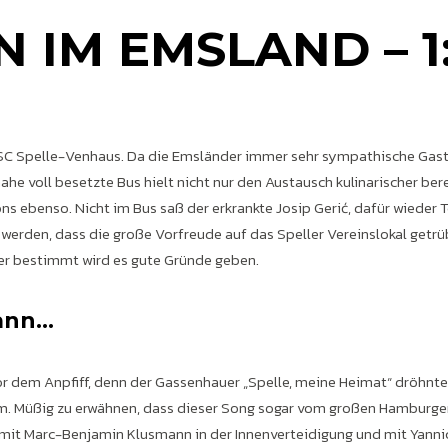
 IM EMSLAND – 1:
 SC Spelle-Venhaus. Da die Emsländer immer sehr sympathische Gastg
e voll besetzte Bus hielt nicht nur den Austausch kulinarischer ber
ns ebenso. Nicht im Bus saß der erkrankte Josip Gerić, dafür wieder
lt werden, dass die große Vorfreude auf das Speller Vereinslokal getr
ber bestimmt wird es gute Gründe geben.
dann…
vor dem Anpfiff, denn der Gassenhauer „Spelle, meine Heimat“ dröhnt
kam. Müßig zu erwähnen, dass dieser Song sogar vom großen Hamburge
 mit Marc-Benjamin Klusmann in der Innenverteidigung und mit Yannick