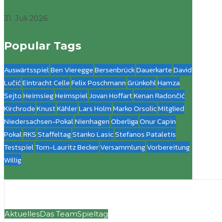
31. Juli 2026
Popular Tags
Auswärtsspiel
Ben Vieregge
Bersenbrück
Dauerkarte
David
Lučić
Eintracht Celle
Felix Poschmann
Grünkohl
Hamza
Sejto
Heimsieg
Heimspiel
Jovan Hoffart
Kenan Radončić
Kirchrode
Knust
Kähler
Lars Holm
Marko Orsolic
Mitglied
Niedersachsen-Pokal
Nienhagen
Oberliga
Onur Capin
Pokal
RKS
Staffeltag
Stanko Lasic
Stefanos Pataletis
Testspiel
Tom-Lauritz Becker
Versammlung
Vorbereitung
Willig
Aktuelles
Das Team
Spieltag