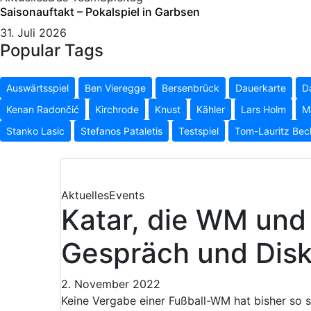
Saisonauftakt – Pokalspiel in Garbsen
31. Juli 2026
Popular Tags
Auswärtsspiel
Ben Vieregge
Bersenbrück
Dauerkarte
D
Kenan Radončić
Kirchrode
Knust
Kähler
Lars Holm
M
Stanko Lasic
Stefanos Pataletis
Testspiel
Tom-Lauritz Bec
Aktuelles
Events
Katar, die WM und
Gespräch und Dis
2. November 2022
Keine Vergabe einer Fußball-WM hat bisher so 