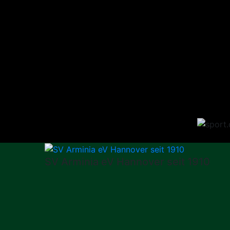
SV Arminia eV Hannover seit 1910