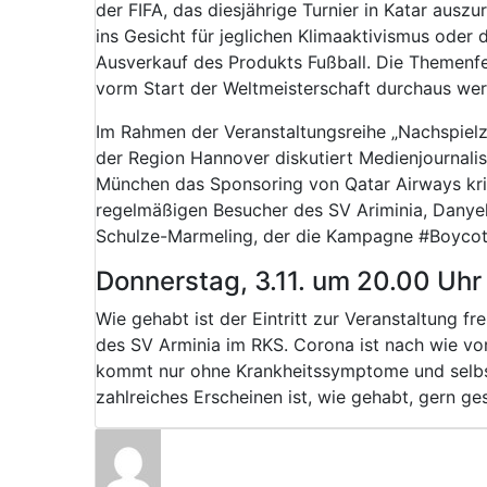
der FIFA, das diesjährige Turnier in Katar auszur
ins Gesicht für jeglichen Klimaaktivismus od
Ausverkauf des Produkts Fußball. Die Themenfel
vorm Start der Weltmeisterschaft durchaus wer
Im Rahmen der Veranstaltungsreihe „Nachspielz
der Region Hannover diskutiert Medienjournali
München das Sponsoring von Qatar Airways kriti
regelmäßigen Besucher des SV Ariminia, Danyel
Schulze-Marmeling, der die Kampagne #BoycottQ
Donnerstag, 3.11. um 20.00 Uhr
Wie gehabt ist der Eintritt zur Veranstaltung fr
des SV Arminia im RKS. Corona ist nach wie vor
kommt nur ohne Krankheitssymptome und selbstg
zahlreiches Erscheinen ist, wie gehabt, gern ge