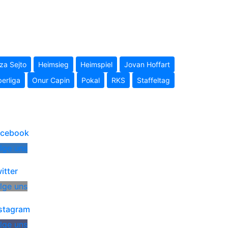
a Sejto
Heimsieg
Heimspiel
Jovan Hoffart
erliga
Onur Capin
Pokal
RKS
Staffeltag
acebook
lge uns
itter
lge uns
stagram
lge uns