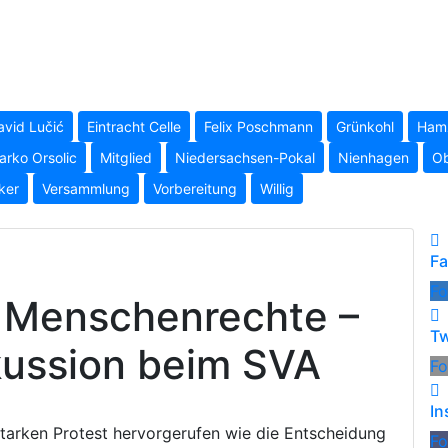
avid Lučić
Eintracht Celle
Felix Poschmann
Grünkohl
Hamz
arko Orsolic
Mitglied
Niedersachsen-Pokal
Nienhagen
Ob
ker
Versammlung
Vorbereitung
Willig
F
Fo
 Menschenrechte –
Tw
kussion beim SVA
Fo
In
starken Protest hervorgerufen wie die Entscheidung
Fo