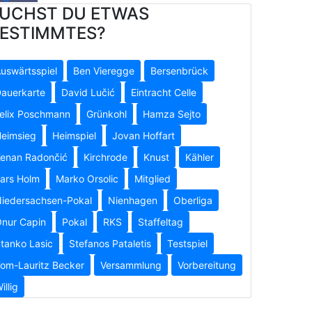
UCHST DU ETWAS
ESTIMMTES?
uswärtsspiel
Ben Vieregge
Bersenbrück
auerkarte
David Lučić
Eintracht Celle
elix Poschmann
Grünkohl
Hamza Sejto
eimsieg
Heimspiel
Jovan Hoffart
enan Radončić
Kirchrode
Knust
Kähler
ars Holm
Marko Orsolic
Mitglied
iedersachsen-Pokal
Nienhagen
Oberliga
nur Capin
Pokal
RKS
Staffeltag
tanko Lasic
Stefanos Pataletis
Testspiel
om-Lauritz Becker
Versammlung
Vorbereitung
illig