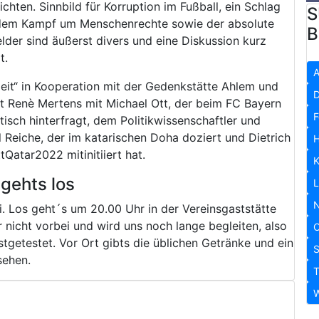
ichten. Sinnbild für Korruption im Fußball, ein Schlag
S
er dem Kampf um Menschenrechte sowie der absolute
B
der sind äußerst divers und eine Diskussion kurz
t.
A
eit“ in Kooperation mit der Gedenkstätte Ahlem und
D
st Renè Mertens mit Michael Ott, der beim FC Bayern
F
sch hinterfragt, dem Politikwissenschaftler und
 Reiche, der im katarischen Doha doziert und Dietrich
H
atar2022 mitinitiiert hat.
K
 gehts los
L
N
ei. Los geht´s um 20.00 Uhr in der Vereinsgaststätte
 nicht vorbei und wird uns noch lange begleiten, also
O
etestet. Vor Ort gibts die üblichen Getränke und ein
S
sehen.
T
W