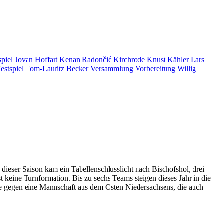
piel
Jovan Hoffart
Kenan Radončić
Kirchrode
Knust
Kähler
Lars
estspiel
Tom-Lauritz Becker
Versammlung
Vorbereitung
Willig
ieser Saison kam ein Tabellenschlusslicht nach Bischofshol, drei
t keine Turnformation. Bis zu sechs Teams steigen dieses Jahr in die
ke gegen eine Mannschaft aus dem Osten Niedersachsens, die auch