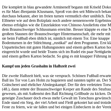
Die komplett in blau gewandete Arminenelf begann mit Kriseld Doko in 
es für Marc-Benjamin Klusmann, Sproß von den seit Mittwoch bekannt
durchaus bekannt, aber im freien turnen vermutlich eher unüblich. Di
Elfmeter wie auf dem Bolzplatz noch andere nennenswerte Ergebnisse.
ebenso erfolglos wie die Einzelaktion von Chinoso Anoliefotu eine Minu
dem Braunschweiger Schlussmann erreichte. Besser klappte es eine Min
großem Staunen der Braunschweiger Hintermannschaft, die mehr mit r
sie beim Fußball eben üblich ist, nämlich mit einem Tor. Eine knappe 
Bodenturnen in der Stilrichtung „rustikal“ auf dem Programm. Erst klä
Unparteiischen mit guten Haltungsnoten und einem gelben Karton hono
eingereicht wurde und beide Teams sich im Rudel ein paar Nettigkei
und einem gelben Karton bedacht. So ging es mit knapper Führung in
Kampf um jeden Grashalm in Halbzeit zwei
Die zweite Halbzeit hielt, was sie versprach. Schönen Fußball erw
Ball ins Tor von Lars Holm zu bugsieren und rannten tapfer an. Der 
Grätscherei und ehrlicher Abstiegskampf. Der für den verletzten Tor
(48.), dann rettete der Braunschweiger Keeper am Rande des Strafrau
gewesen, als mit Außenrist den Ball Richtung Grillbude zu kicken. De
geneigte Zuschauer doch etwas mehr Gewalt im Torschuss gewünscht. S
Ende stand ein Sieg, der viel Arbeit und Fleiß gekostet hat und tro
Feste zu feiern, wie sie fallen und bei einigen Einbeckern in der Verei