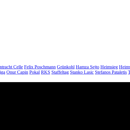
ntracht Celle
Felix Poschmann
Grünkohl
Hamza Sejto
Heimsieg
Heims
iga
Onur Capin
Pokal
RKS
Staffeltag
Stanko Lasic
Stefanos Pataletis
T