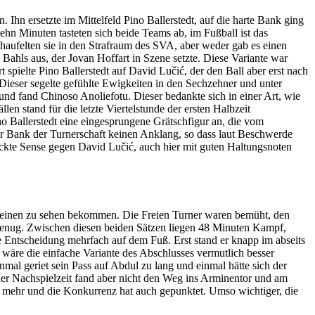
Ihn ersetzte im Mittelfeld Pino Ballerstedt, auf die harte Bank ging
n Minuten tasteten sich beide Teams ab, im Fußball ist das
chaufelten sie in den Strafraum des SVA, aber weder gab es einen
Bahls aus, der Jovan Hoffart in Szene setzte. Diese Variante war
 spielte Pino Ballerstedt auf David Lučić, der den Ball aber erst nach
 Dieser segelte gefühlte Ewigkeiten in den Sechzehner und unter
d fand Chinoso Anoliefotu. Dieser bedankte sich in einer Art, wie
en stand für die letzte Viertelstunde der ersten Halbzeit
ino Ballerstedt eine eingesprungene Grätschfigur an, die vom
er Bank der Turnerschaft keinen Anklang, so dass laut Beschwerde
eckte Sense gegen David Lučić, auch hier mit guten Haltungsnoten
 keinen zu sehen bekommen. Die Freien Turner waren bemüht, den
g genug. Zwischen diesen beiden Sätzen liegen 48 Minuten Kampf,
e Entscheidung mehrfach auf dem Fuß. Erst stand er knapp im abseits
wäre die einfache Variante des Abschlusses vermutlich besser
mal geriet sein Pass auf Abdul zu lang und einmal hätte sich der
der Nachspielzeit fand aber nicht den Weg ins Arminentor und am
nd mehr und die Konkurrenz hat auch gepunktet. Umso wichtiger, die