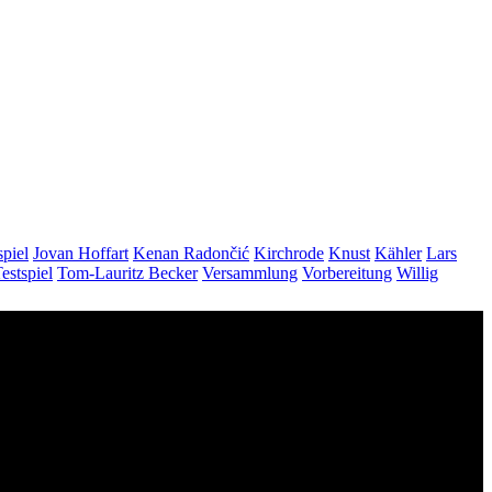
piel
Jovan Hoffart
Kenan Radončić
Kirchrode
Knust
Kähler
Lars
estspiel
Tom-Lauritz Becker
Versammlung
Vorbereitung
Willig