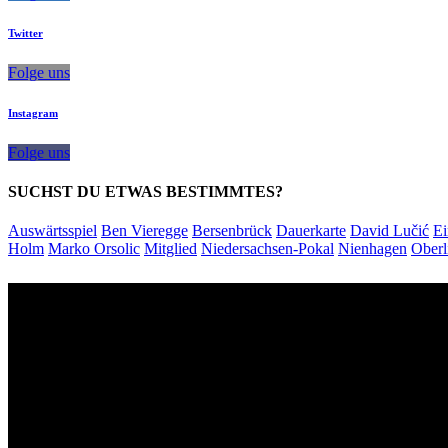
Twitter
Folge uns
Instagram
Folge uns
SUCHST DU ETWAS BESTIMMTES?
Auswärtsspiel
Ben Vieregge
Bersenbrück
Dauerkarte
David Lučić
Ei
Holm
Marko Orsolic
Mitglied
Niedersachsen-Pokal
Nienhagen
Oberl
Unsere Sponsoren: