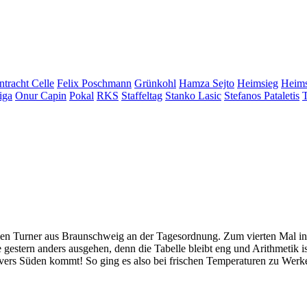
ntracht Celle
Felix Poschmann
Grünkohl
Hamza Sejto
Heimsieg
Heims
iga
Onur Capin
Pokal
RKS
Staffeltag
Stanko Lasic
Stefanos Pataletis
T
ien Turner aus Braunschweig an der Tagesordnung. Zum vierten Mal in d
 gestern anders ausgehen, denn die Tabelle bleibt eng und Arithmetik is
nnovers Süden kommt! So ging es also bei frischen Temperaturen zu Wer