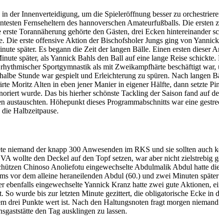
der Innenverteidigung, um die Spieleröffnung besser zu orchestrieren. 
esten Fernseheltern des hannoverschen Amateurfußballs. Die ersten zeh
e erste Torannäherung gehörte den Gästen, drei Ecken hintereinander s
 Die erste offensive Aktion der Bischofsholer Jungs ging von Yannick 
te später. Es begann die Zeit der langen Bälle. Einen ersten dieser Art
ute später, als Yannick Bahls den Ball auf eine lange Reise schickte.
hythmischer Sportgymnastik als mit Zweikampfhärte beschäftigt war, un
halbe Stunde war gespielt und Erleichterung zu spüren. Nach langen Bäll
rte Moritz Alten in eben jener Manier in eigener Hälfte, dann setzte P
riert wurde. Das bis hierher schönste Tackling der Saison fand auf d
ten austauschten. Höhepunkt dieses Programmabschnitts war eine gestr
 die Halbzeitpause.
artete niemand der knapp 300 Anwesenden im RKS und sie sollten auch
SVA wollte den Deckel auf den Topf setzen, war aber nicht zielstrebi
schützen Chinoso Anoliefotu eingewechselte Abdulmalik Abdul hatte di
ms vor dem alleine heraneilenden Abdul (60.) und zwei Minuten später 
r ebenfalls eingewechselte Yannick Kranz hatte zwei gute Aktionen, ein
o wurde bis zur letzten Minute gezittert, die obligatorische Ecke in 
tzdem drei Punkte wert ist. Nach den Haltungsnoten fragt morgen niema
nsgaststätte den Tag ausklingen zu lassen.