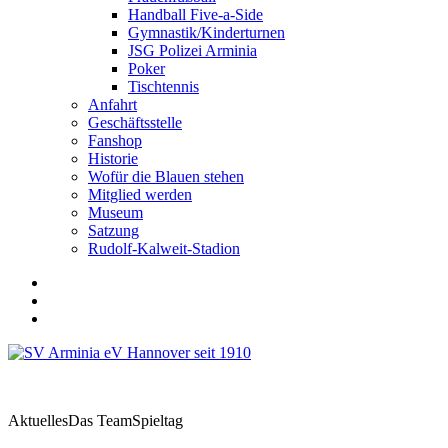
Handball Five-a-Side
Gymnastik/Kinderturnen
JSG Polizei Arminia
Poker
Tischtennis
Anfahrt
Geschäftsstelle
Fanshop
Historie
Wofür die Blauen stehen
Mitglied werden
Museum
Satzung
Rudolf-Kalweit-Stadion
Aktuelles
Das Team
Spieltag