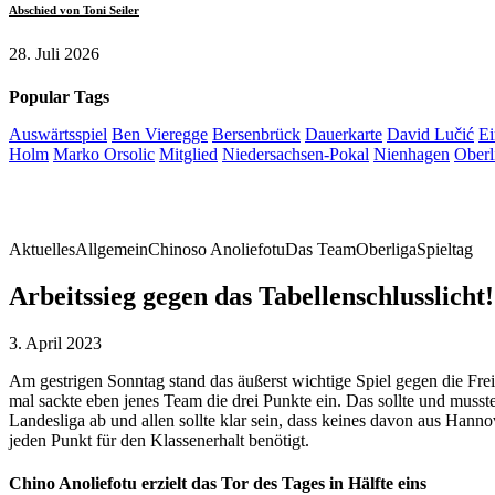
Abschied von Toni Seiler
28. Juli 2026
Popular Tags
Auswärtsspiel
Ben Vieregge
Bersenbrück
Dauerkarte
David Lučić
Ei
Holm
Marko Orsolic
Mitglied
Niedersachsen-Pokal
Nienhagen
Oberl
Aktuelles
Allgemein
Chinoso Anoliefotu
Das Team
Oberliga
Spieltag
Arbeitssieg gegen das Tabellenschlusslicht!
3. April 2023
Am gestrigen Sonntag stand das äußerst wichtige Spiel gegen die Fre
mal sackte eben jenes Team die drei Punkte ein. Das sollte und musste
Landesliga ab und allen sollte klar sein, dass keines davon aus Ha
jeden Punkt für den Klassenerhalt benötigt.
Chino Anoliefotu erzielt das Tor des Tages in Hälfte eins