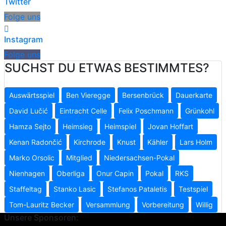
Twitter
Folge uns
Instagram
Folge uns
SUCHST DU ETWAS BESTIMMTES?
Auswärtsspiel
Ben Vieregge
Bersenbrück
Dauerkarte
David Lučić
Eintracht Celle
Felix Poschmann
Grünkohl
Hamza Sejto
Heimsieg
Heimspiel
Jovan Hoffart
Kenan Radončić
Kirchrode
Knust
Kähler
Lars Holm
Marko Orsolic
Mitglied
Niedersachsen-Pokal
Nienhagen
Oberliga
Onur Capin
Pokal
RKS
Staffeltag
Stanko Lasic
Stefanos Pataletis
Testspiel
Tom-Lauritz Becker
Versammlung
Vorbereitung
Willig
Unsere Sponsoren: