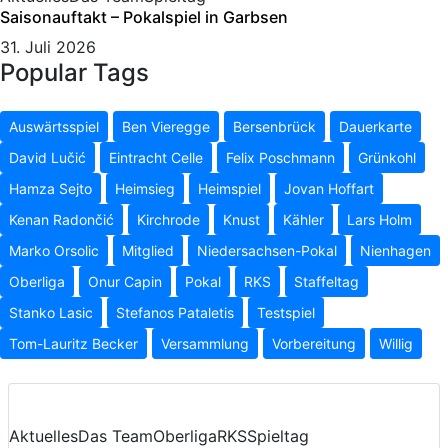
Saisonauftakt – Pokalspiel in Garbsen
31. Juli 2026
Popular Tags
Auswärtsspiel
Ben Vieregge
Bersenbrück
Dauerkarte
David Lučić
Eintracht Celle
Felix Poschmann
Grünkohl
Hamza Sejto
Heimsieg
Heimspiel
Jovan Hoffart
Kenan Radončić
Kirchrode
Knust
Kähler
Lars Holm
Marko Orsolic
Mitglied
Niedersachsen-Pokal
Nienhagen
Oberliga
Onur Capin
Pokal
RKS
Staffeltag
Stanko Lasic
Stefanos Pataletis
Testspiel
Tom-Lauritz Becker
Versammlung
Vorbereitung
Willig
Aktuelles
Das Team
Oberliga
RKS
Spieltag