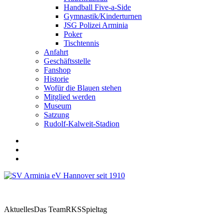
Handball Five-a-Side
Gymnastik/Kinderturnen
JSG Polizei Arminia
Poker
Tischtennis
Anfahrt
Geschäftsstelle
Fanshop
Historie
Wofür die Blauen stehen
Mitglied werden
Museum
Satzung
Rudolf-Kalweit-Stadion
Aktuelles
Das Team
RKS
Spieltag