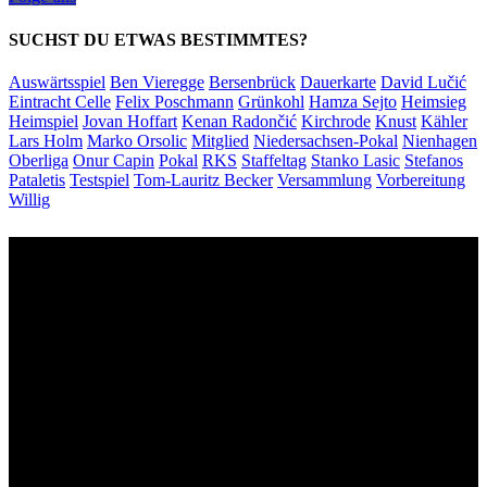
SUCHST DU ETWAS BESTIMMTES?
Auswärtsspiel
Ben Vieregge
Bersenbrück
Dauerkarte
David Lučić
Eintracht Celle
Felix Poschmann
Grünkohl
Hamza Sejto
Heimsieg
Heimspiel
Jovan Hoffart
Kenan Radončić
Kirchrode
Knust
Kähler
Lars Holm
Marko Orsolic
Mitglied
Niedersachsen-Pokal
Nienhagen
Oberliga
Onur Capin
Pokal
RKS
Staffeltag
Stanko Lasic
Stefanos
Pataletis
Testspiel
Tom-Lauritz Becker
Versammlung
Vorbereitung
Willig
Unsere Sponsoren: