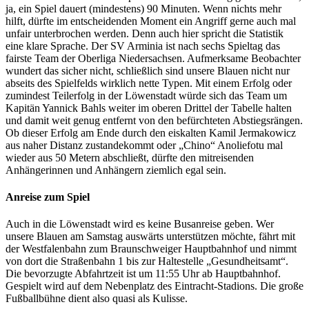
ja, ein Spiel dauert (mindestens) 90 Minuten. Wenn nichts mehr
hilft, dürfte im entscheidenden Moment ein Angriff gerne auch mal
unfair unterbrochen werden. Denn auch hier spricht die Statistik
eine klare Sprache. Der SV Arminia ist nach sechs Spieltag das
fairste Team der Oberliga Niedersachsen. Aufmerksame Beobachter
wundert das sicher nicht, schließlich sind unsere Blauen nicht nur
abseits des Spielfelds wirklich nette Typen. Mit einem Erfolg oder
zumindest Teilerfolg in der Löwenstadt würde sich das Team um
Kapitän Yannick Bahls weiter im oberen Drittel der Tabelle halten
und damit weit genug entfernt von den befürchteten Abstiegsrängen.
Ob dieser Erfolg am Ende durch den eiskalten Kamil Jermakowicz
aus naher Distanz zustandekommt oder „Chino“ Anoliefotu mal
wieder aus 50 Metern abschließt, dürfte den mitreisenden
Anhängerinnen und Anhängern ziemlich egal sein.
Anreise zum Spiel
Auch in die Löwenstadt wird es keine Busanreise geben. Wer
unsere Blauen am Samstag auswärts unterstützen möchte, fährt mit
der Westfalenbahn zum Braunschweiger Hauptbahnhof und nimmt
von dort die Straßenbahn 1 bis zur Haltestelle „Gesundheitsamt“.
Die bevorzugte Abfahrtzeit ist um 11:55 Uhr ab Hauptbahnhof.
Gespielt wird auf dem Nebenplatz des Eintracht-Stadions. Die große
Fußballbühne dient also quasi als Kulisse.