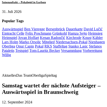
Saisonauftakt – Pokalspiel in Garbsen
31. Juli 2026
Popular Tags
Auswärtsspiel
Ben Vieregge
Bersenbrück
Dauerkarte
David Lučić
Eintracht Celle
Felix Poschmann
Grünkohl
Hamza Sejto
Heimsieg
Heimspiel
Jovan Hoffart
Kenan Radončić
Kirchrode
Knust
Kähler
Lars Holm
Marko Orsolic
Mitglied
Niedersachsen-Pokal
Nienhagen
Oberliga
Onur Capin
Pokal
RKS
Staffeltag
Stanko Lasic
Stefanos
Pataletis
Testspiel
Tom-Lauritz Becker
Versammlung
Vorbereitung
Willig
Aktuelles
Das Team
Oberliga
Spieltag
Samstag wartet der nächste Aufsteiger –
Auswärtsspiel in Braunschweig
12. September 2024