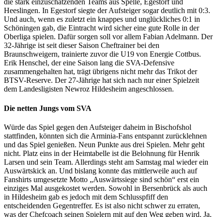
die stark einzuschätzenden Teams aus Spelle, Egestorf und
Heeslingen. In Egestorf siegte der Aufsteiger sogar deutlich mit 0:3.
Und auch, wenn es zuletzt ein knappes und unglückliches 0:1 in
Schöningen gab, die Eintracht wird sicher eine gute Rolle in der
Oberliga spielen. Dafür sorgen soll vor allem Fabian Adelmann. Der
32-Jährige ist seit dieser Saison Cheftrainer bei den
Braunschweigern, trainierte zuvor die U19 von Energie Cottbus.
Erik Henschel, der eine Saison lang die SVA-Defensive
zusammengehalten hat, trägt übrigens nicht mehr das Trikot der
BTSV-Reserve. Der 27-Jährige hat sich nach nur einer Spielzeit
dem Landesligisten Newroz Hildesheim angeschlossen.
Die netten Jungs vom SVA
Würde das Spiel gegen den Aufsteiger daheim in Bischofshol
stattfinden, könnten sich die Arminia-Fans entspannt zurücklehnen
und das Spiel genießen. Neun Punkte aus drei Spielen. Mehr geht
nicht. Platz eins in der Heimtabelle ist die Belohnung für Henrik
Larsen und sein Team. Allerdings steht am Samstag mal wieder ein
Auswärtskick an. Und bislang konnte das mittlerweile auch auf
Fanshirts umgesetzte Motto „Auswärtssiege sind schön“ erst ein
einziges Mal ausgekostet werden. Sowohl in Bersenbrück als auch
in Hildesheim gab es jedoch mit dem Schlusspfiff den
entscheidenden Gegentreffer. Es ist also nicht schwer zu erraten,
was der Chefcoach seinen Spielern mit auf den Weg geben wird. Ja,