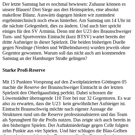
Der letzte Samstag hat es nochmal bewiesen: Zuhause können es
unsere Blauen! Drei Siege aus drei Heimspielen, eine absolut
makellose Bilanz. Auswärts dagegen hinken wir zumindest
ergebnistechnisch noch etwas hinterher. Am Samstag um 14 Uhr ist
die nächste Gelegenheit, dies zu ändern. Und auch hier spricht
einiges für den SV Arminia. Denn mit der U23 des Braunschweiger
Turn- und Sportvereins Eintracht (kurz BTSV) wartet bereits der
dritte Aufsteiger in dieser Spielzeit. Die beiden bisherigen Duelle
gegen Neulinge (Verden und Wilhelmshaven) wurden jeweils ohne
Gegentor gewonnen. Warum soll das nicht auch am kommenden
Samstag an der Hamburger Straße gelingen?
Starke Profi-Reserve
Mit 15 Punkten Vorsprung auf den Zweitplatzierten Göttingen 05
machte die Reserve der Braunschweiger Eintracht in der letzten
Spielzeit den Oberligaaufstieg perfekt. Dabei schossen die
Löwenstädter überragende 110 Tore bei nur 32 Gegentoren. Es war
also zu erwarten, dass die U23 kein gewöhnlicher Aufsteiger ist.
Eintracht Braunschweig möchte nach eigener Aussage die
Strukturen rund um die Reserve professionalisieren und das Team
als Sprungbrett für die Profis nutzen. Das zeigte sich auch bereits in
den bisherigen Spielen. Der Auftaktniederlage gegen Celle folgten
zehn Punkte aus vier Spielen. Und hier schlugen die Blau-Gelben