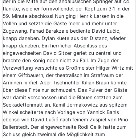
der in die Mitte auf den andalusischen Springer auf c4
flankte, welcher formvollendet per Kopf zum 3:1 in der
59. Minute abschloss! Nun ging Henrik Larsen in die
Vollen und setzte die Gäste mehr und mehr unter
Zugzwang. Fahad Barakzaie bediente David Lučić,
knapp daneben. Dylan Kuete aus der Distanz, wieder
knapp daneben. Ein herrlicher Abschluss des
eingewechselten David Sitzer geriet zu zentral und
brachte den König noch nicht zu Fall. Im Zuge der
Verzweiflung versuchte es Großmeister Hilger Wirtz mit
einem Giftbauern, der theatralisch im Strafraum der
Arminen hinfiel. Aber Tischrichter Kilian Braun konnte
über diese Finte nur schmuzeln. Das Pulver der Gäste
war damit verschossen und die Blauen setzten zum
Seekadettenmatt an. Kamil Jermakowicz aus spitzem
Winkel scheiterte nach Vorlage von Yannick Bahls
ebenso wie David Lučić nach feinem Zuspiel von Pino
Ballerstedt. Der eingewechselte Rodi Celik hatte zum
Schluss gleich zweimal die Möglichkeit zum