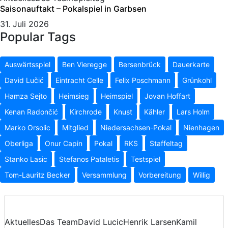
Saisonauftakt – Pokalspiel in Garbsen
31. Juli 2026
Popular Tags
Auswärtsspiel
Ben Vieregge
Bersenbrück
Dauerkarte
David Lučić
Eintracht Celle
Felix Poschmann
Grünkohl
Hamza Sejto
Heimsieg
Heimspiel
Jovan Hoffart
Kenan Radončić
Kirchrode
Knust
Kähler
Lars Holm
Marko Orsolic
Mitglied
Niedersachsen-Pokal
Nienhagen
Oberliga
Onur Capin
Pokal
RKS
Staffeltag
Stanko Lasic
Stefanos Pataletis
Testspiel
Tom-Lauritz Becker
Versammlung
Vorbereitung
Willig
Aktuelles
Das Team
David Lucic
Henrik Larsen
Kamil