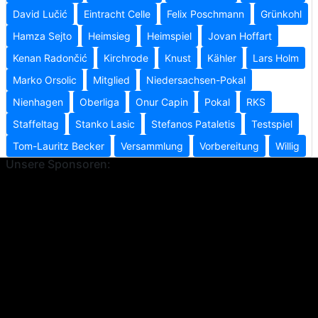
David Lučić
Eintracht Celle
Felix Poschmann
Grünkohl
Hamza Sejto
Heimsieg
Heimspiel
Jovan Hoffart
Kenan Radončić
Kirchrode
Knust
Kähler
Lars Holm
Marko Orsolic
Mitglied
Niedersachsen-Pokal
Nienhagen
Oberliga
Onur Capin
Pokal
RKS
Staffeltag
Stanko Lasic
Stefanos Pataletis
Testspiel
Tom-Lauritz Becker
Versammlung
Vorbereitung
Willig
Unsere Sponsoren: