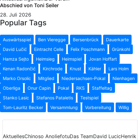
Abschied von Toni Seiler
28. Juli 2026
Popular Tags
Auswärtsspiel
Ben Vieregge
Bersenbrück
Dauerkarte
David Lučić
Eintracht Celle
Felix Poschmann
Grünkohl
Hamza Sejto
Heimsieg
Heimspiel
Jovan Hoffart
Kenan Radončić
Kirchrode
Knust
Kähler
Lars Holm
Marko Orsolic
Mitglied
Niedersachsen-Pokal
Nienhagen
Oberliga
Onur Capin
Pokal
RKS
Staffeltag
Stanko Lasic
Stefanos Pataletis
Testspiel
Tom-Lauritz Becker
Versammlung
Vorbereitung
Willig
Aktuelles
Chinoso Anoliefotu
Das Team
David Lucic
Henrik