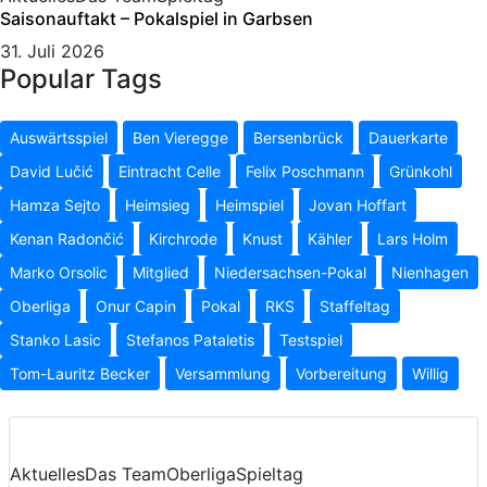
Saisonauftakt – Pokalspiel in Garbsen
31. Juli 2026
Popular Tags
Auswärtsspiel
Ben Vieregge
Bersenbrück
Dauerkarte
David Lučić
Eintracht Celle
Felix Poschmann
Grünkohl
Hamza Sejto
Heimsieg
Heimspiel
Jovan Hoffart
Kenan Radončić
Kirchrode
Knust
Kähler
Lars Holm
Marko Orsolic
Mitglied
Niedersachsen-Pokal
Nienhagen
Oberliga
Onur Capin
Pokal
RKS
Staffeltag
Stanko Lasic
Stefanos Pataletis
Testspiel
Tom-Lauritz Becker
Versammlung
Vorbereitung
Willig
Aktuelles
Das Team
Oberliga
Spieltag