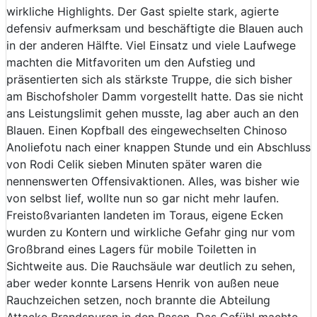
wirkliche Highlights. Der Gast spielte stark, agierte
defensiv aufmerksam und beschäftigte die Blauen auch
in der anderen Hälfte. Viel Einsatz und viele Laufwege
machten die Mitfavoriten um den Aufstieg und
präsentierten sich als stärkste Truppe, die sich bisher
am Bischofsholer Damm vorgestellt hatte. Das sie nicht
ans Leistungslimit gehen musste, lag aber auch an den
Blauen. Einen Kopfball des eingewechselten Chinoso
Anoliefotu nach einer knappen Stunde und ein Abschluss
von Rodi Celik sieben Minuten später waren die
nennenswerten Offensivaktionen. Alles, was bisher wie
von selbst lief, wollte nun so gar nicht mehr laufen.
Freistoßvarianten landeten im Toraus, eigene Ecken
wurden zu Kontern und wirkliche Gefahr ging nur vom
Großbrand eines Lagers für mobile Toiletten in
Sichtweite aus. Die Rauchsäule war deutlich zu sehen,
aber weder konnte Larsens Henrik von außen neue
Rauchzeichen setzen, noch brannte die Abteilung
Attacke Brandspuren in den Rasen. Das Gefühl machte