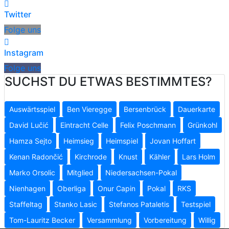
Twitter
Folge uns
Instagram
Folge uns
SUCHST DU ETWAS BESTIMMTES?
Auswärtsspiel
Ben Vieregge
Bersenbrück
Dauerkarte
David Lučić
Eintracht Celle
Felix Poschmann
Grünkohl
Hamza Sejto
Heimsieg
Heimspiel
Jovan Hoffart
Kenan Radončić
Kirchrode
Knust
Kähler
Lars Holm
Marko Orsolic
Mitglied
Niedersachsen-Pokal
Nienhagen
Oberliga
Onur Capin
Pokal
RKS
Staffeltag
Stanko Lasic
Stefanos Pataletis
Testspiel
Tom-Lauritz Becker
Versammlung
Vorbereitung
Willig