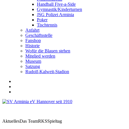
Handball Five-a-Side
Gymnastik/Kinderturnen
JSG Polizei Arminia
Poker
Tischtennis
Anfahrt
Geschäftsstelle
Fanshop
Historie
Wofür die Blauen stehen
Mitglied werden
Museum
Satzung
Rudolf-Kalweit-Stadion
Aktuelles
Das Team
RKS
Spieltag