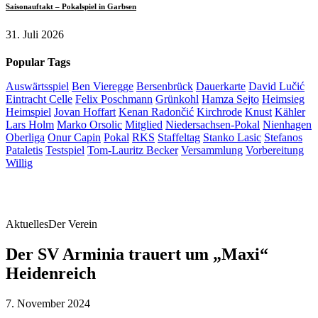
Saisonauftakt – Pokalspiel in Garbsen
31. Juli 2026
Popular Tags
Auswärtsspiel
Ben Vieregge
Bersenbrück
Dauerkarte
David Lučić
Eintracht Celle
Felix Poschmann
Grünkohl
Hamza Sejto
Heimsieg
Heimspiel
Jovan Hoffart
Kenan Radončić
Kirchrode
Knust
Kähler
Lars Holm
Marko Orsolic
Mitglied
Niedersachsen-Pokal
Nienhagen
Oberliga
Onur Capin
Pokal
RKS
Staffeltag
Stanko Lasic
Stefanos
Pataletis
Testspiel
Tom-Lauritz Becker
Versammlung
Vorbereitung
Willig
Aktuelles
Der Verein
Der SV Arminia trauert um „Maxi“
Heidenreich
7. November 2024