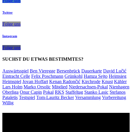
Folge uns
Twitter
Folge uns
Instagram
Folge uns
SUCHST DU ETWAS BESTIMMTES?
Auswärtsspiel
Ben Vieregge
Bersenbrück
Dauerkarte
David Lučić
Eintracht Celle
Felix Poschmann
Grünkohl
Hamza Sejto
Heimsieg
Heimspiel
Jovan Hoffart
Kenan Radončić
Kirchrode
Knust
Kähler
Lars Holm
Marko Orsolic
Mitglied
Niedersachsen-Pokal
Nienhagen
Oberliga
Onur Capin
Pokal
RKS
Staffeltag
Stanko Lasic
Stefanos
Pataletis
Testspiel
Tom-Lauritz Becker
Versammlung
Vorbereitung
Willig
Unsere Sponsoren: