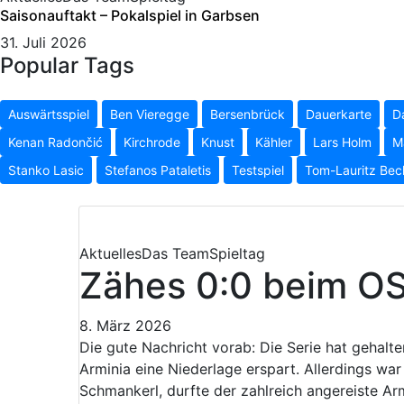
Saisonauftakt – Pokalspiel in Garbsen
31. Juli 2026
Popular Tags
Auswärtsspiel
Ben Vieregge
Bersenbrück
Dauerkarte
D
Kenan Radončić
Kirchrode
Knust
Kähler
Lars Holm
M
Stanko Lasic
Stefanos Pataletis
Testspiel
Tom-Lauritz Bec
Aktuelles
Das Team
Spieltag
Zähes 0:0 beim O
8. März 2026
Die gute Nachricht vorab: Die Serie hat gehalten
Arminia eine Niederlage erspart. Allerdings w
Schmankerl, durfte der zahlreich angereiste Ar