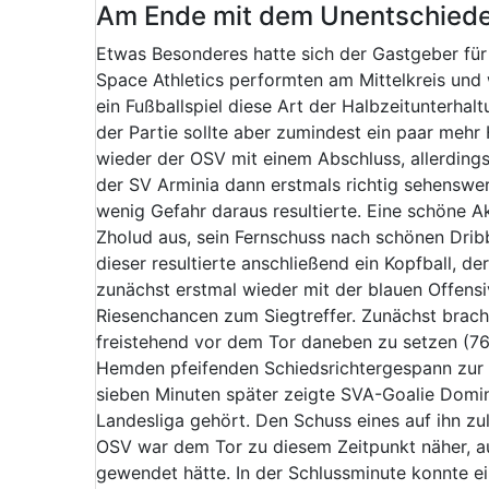
Am Ende mit dem Unentschiede
Etwas Besonderes hatte sich der Gastgeber für
Space Athletics performten am Mittelkreis und
ein Fußballspiel diese Art der Halbzeitunterhalt
der Partie sollte aber zumindest ein paar mehr H
wieder der OSV mit einem Abschluss, allerdings
der SV Arminia dann erstmals richtig sehenswe
wenig Gefahr daraus resultierte. Eine schöne A
Zholud aus, sein Fernschuss nach schönen Dribb
dieser resultierte anschließend ein Kopfball, d
zunächst erstmal wieder mit der blauen Offensi
Riesenchancen zum Siegtreffer. Zunächst bracht
freistehend vor dem Tor daneben zu setzen (76.
Hemden pfeifenden Schiedsrichtergespann zur
sieben Minuten später zeigte SVA-Goalie Domi
Landesliga gehört. Den Schuss eines auf ihn zu
OSV war dem Tor zu diesem Zeitpunkt näher, au
gewendet hätte. In der Schlussminute konnte e