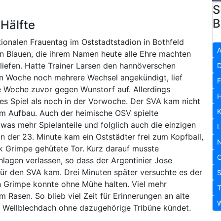
S
B
Hälfte
ionalen Frauentag im Oststadtstadion in Bothfeld
A
en Blauen, die ihrem Namen heute alle Ehre machten
liefen. Hatte Trainer Larsen den hannöverschen
D
en Woche noch mehrere Wechsel angekündigt, lief
F
e Woche zuvor gegen Wunstorf auf. Allerdings
H
eres Spiel als noch in der Vorwoche. Der SVA kam nicht
K
 im Aufbau. Auch der heimische OSV spielte
as mehr Spielanteile und folglich auch die einzigen
L
n der 23. Minute kam ein Oststädter frei zum Kopfball,
N
k Grimpe gehütete Tor. Kurz darauf musste
O
lagen verlassen, so dass der Argentinier Jose
für den SVA kam. Drei Minuten später versuchte es der
S
 Grimpe konnte ohne Mühe halten. Viel mehr
T
m Rasen. So blieb viel Zeit für Erinnerungen an alte
W
n Wellblechdach ohne dazugehörige Tribüne kündet.