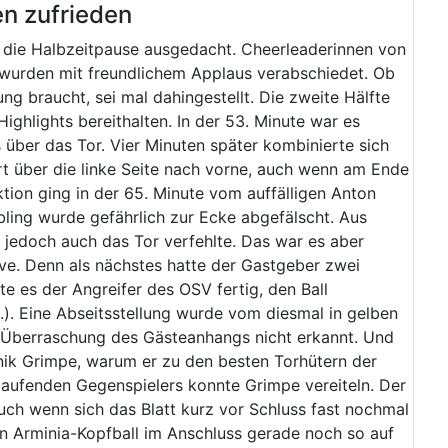
n zufrieden
 die Halbzeitpause ausgedacht. Cheerleaderinnen von
 wurden mit freundlichem Applaus verabschiedet. Ob
ung braucht, sei mal dahingestellt. Die zweite Hälfte
ighlights bereithalten. In der 53. Minute war es
 über das Tor. Vier Minuten später kombinierte sich
rt über die linke Seite nach vorne, auch wenn am Ende
ktion ging in der 65. Minute vom auffälligen Anton
ling wurde gefährlich zur Ecke abgefälscht. Aus
er jedoch auch das Tor verfehlte. Das war es aber
ve. Denn als nächstes hatte der Gastgeber zwei
e es der Angreifer des OSV fertig, den Ball
). Eine Abseitsstellung wurde vom diesmal in gelben
 Überraschung des Gästeanhangs nicht erkannt. Und
nik Grimpe, warum er zu den besten Torhütern der
laufenden Gegenspielers konnte Grimpe vereiteln. Der
ch wenn sich das Blatt kurz vor Schluss fast nochmal
in Arminia-Kopfball im Anschluss gerade noch so auf