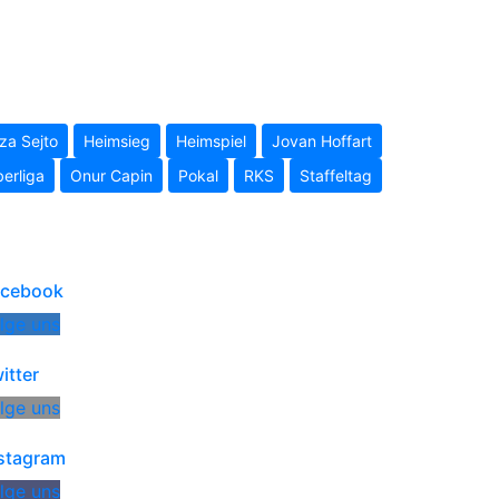
a Sejto
Heimsieg
Heimspiel
Jovan Hoffart
erliga
Onur Capin
Pokal
RKS
Staffeltag
acebook
lge uns
itter
lge uns
stagram
lge uns