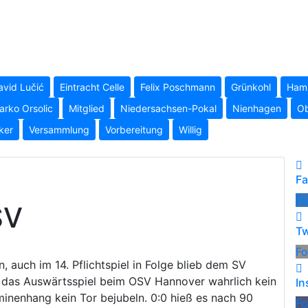
avid Lučić
Eintracht Celle
Felix Poschmann
Grünkohl
Hamz
arko Orsolic
Mitglied
Niedersachsen-Pokal
Nienhagen
Ob
ker
Versammlung
Vorbereitung
Willig
F
Fo
SV
Tw
Fo
, auch im 14. Pflichtspiel in Folge blieb dem SV
ar das Auswärtsspiel beim OSV Hannover wahrlich kein
In
minenhang kein Tor bejubeln. 0:0 hieß es nach 90
Fo