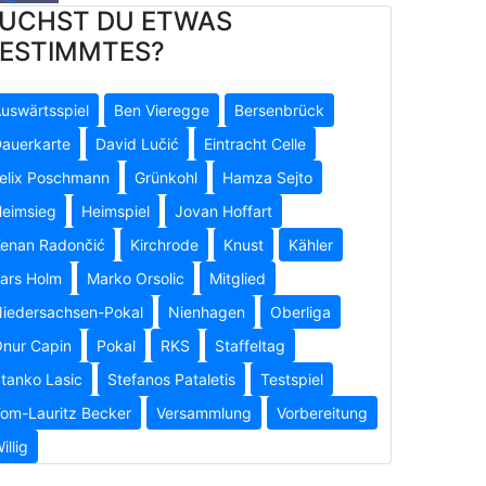
UCHST DU ETWAS
ESTIMMTES?
uswärtsspiel
Ben Vieregge
Bersenbrück
auerkarte
David Lučić
Eintracht Celle
elix Poschmann
Grünkohl
Hamza Sejto
eimsieg
Heimspiel
Jovan Hoffart
enan Radončić
Kirchrode
Knust
Kähler
ars Holm
Marko Orsolic
Mitglied
iedersachsen-Pokal
Nienhagen
Oberliga
nur Capin
Pokal
RKS
Staffeltag
tanko Lasic
Stefanos Pataletis
Testspiel
om-Lauritz Becker
Versammlung
Vorbereitung
illig