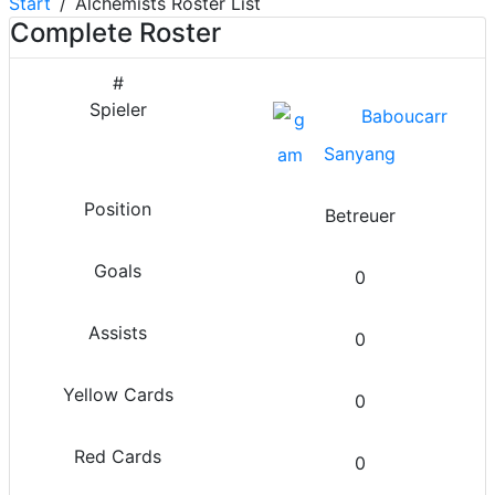
Start
Alchemists Roster List
Complete Roster
Baboucarr
Sanyang
Betreuer
0
0
0
0