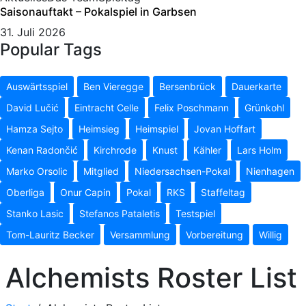
Saisonauftakt – Pokalspiel in Garbsen
31. Juli 2026
Popular Tags
Auswärtsspiel
Ben Vieregge
Bersenbrück
Dauerkarte
David Lučić
Eintracht Celle
Felix Poschmann
Grünkohl
Hamza Sejto
Heimsieg
Heimspiel
Jovan Hoffart
Kenan Radončić
Kirchrode
Knust
Kähler
Lars Holm
Marko Orsolic
Mitglied
Niedersachsen-Pokal
Nienhagen
Oberliga
Onur Capin
Pokal
RKS
Staffeltag
Stanko Lasic
Stefanos Pataletis
Testspiel
Tom-Lauritz Becker
Versammlung
Vorbereitung
Willig
Alchemists Roster List