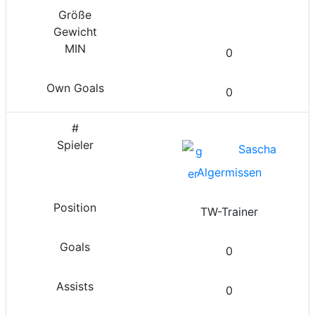
0
0
Sascha
Algermissen
TW-Trainer
0
0