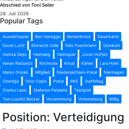
Abschied von Toni Seiler
28. Juli 2026
Popular Tags
Auswärtsspiel
Ben Vieregge
Bersenbrück
Dauerkarte
David Lučić
Eintracht Celle
Felix Poschmann
Grünkohl
Hamza Sejto
Heimsieg
Heimspiel
Jovan Hoffart
Kenan Radončić
Kirchrode
Knust
Kähler
Lars Holm
Marko Orsolic
Mitglied
Niedersachsen-Pokal
Nienhagen
Oberliga
Onur Capin
Pokal
RKS
Staffeltag
Stanko Lasic
Stefanos Pataletis
Testspiel
Tom-Lauritz Becker
Versammlung
Vorbereitung
Willig
Position:
Verteidigung