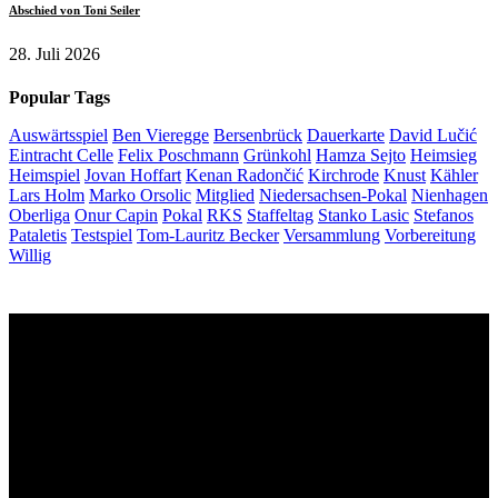
Abschied von Toni Seiler
28. Juli 2026
Popular Tags
Auswärtsspiel
Ben Vieregge
Bersenbrück
Dauerkarte
David Lučić
Eintracht Celle
Felix Poschmann
Grünkohl
Hamza Sejto
Heimsieg
Heimspiel
Jovan Hoffart
Kenan Radončić
Kirchrode
Knust
Kähler
Lars Holm
Marko Orsolic
Mitglied
Niedersachsen-Pokal
Nienhagen
Oberliga
Onur Capin
Pokal
RKS
Staffeltag
Stanko Lasic
Stefanos
Pataletis
Testspiel
Tom-Lauritz Becker
Versammlung
Vorbereitung
Willig
Unsere Sponsoren: