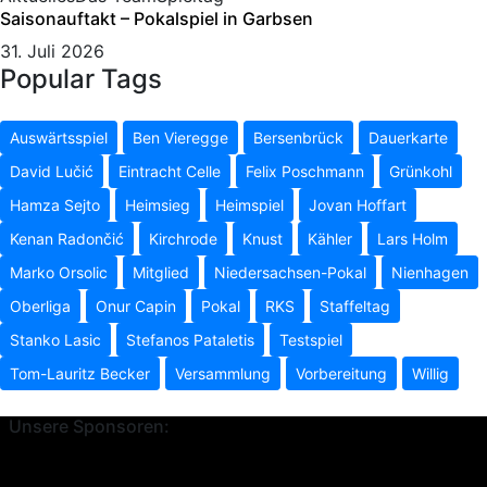
Saisonauftakt – Pokalspiel in Garbsen
31. Juli 2026
Popular Tags
Auswärtsspiel
Ben Vieregge
Bersenbrück
Dauerkarte
David Lučić
Eintracht Celle
Felix Poschmann
Grünkohl
Hamza Sejto
Heimsieg
Heimspiel
Jovan Hoffart
Kenan Radončić
Kirchrode
Knust
Kähler
Lars Holm
Marko Orsolic
Mitglied
Niedersachsen-Pokal
Nienhagen
Oberliga
Onur Capin
Pokal
RKS
Staffeltag
Stanko Lasic
Stefanos Pataletis
Testspiel
Tom-Lauritz Becker
Versammlung
Vorbereitung
Willig
Unsere Sponsoren: