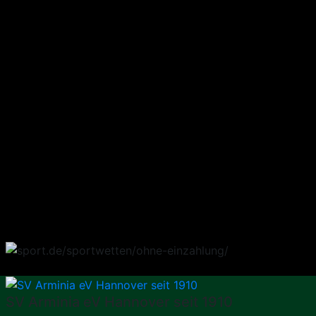
SV Arminia eV Hannover seit 1910