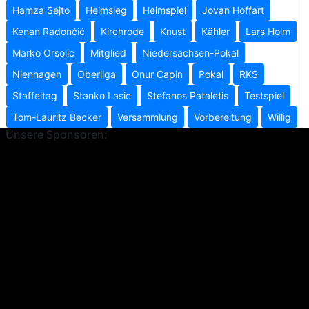
Hamza Sejto
Heimsieg
Heimspiel
Jovan Hoffart
Kenan Radončić
Kirchrode
Knust
Kähler
Lars Holm
Marko Orsolic
Mitglied
Niedersachsen-Pokal
Nienhagen
Oberliga
Onur Capin
Pokal
RKS
Staffeltag
Stanko Lasic
Stefanos Pataletis
Testspiel
Tom-Lauritz Becker
Versammlung
Vorbereitung
Willig
Unsere Sponsoren: