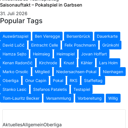
Saisonauftakt – Pokalspiel in Garbsen
31. Juli 2026
Popular Tags
Auswärtsspiel
Ben Vieregge
Bersenbrück
Dauerkarte
David Lučić
Eintracht Celle
Felix Poschmann
Grünkohl
Hamza Sejto
Heimsieg
Heimspiel
Jovan Hoffart
Kenan Radončić
Kirchrode
Knust
Kähler
Lars Holm
Marko Orsolic
Mitglied
Niedersachsen-Pokal
Nienhagen
Oberliga
Onur Capin
Pokal
RKS
Staffeltag
Stanko Lasic
Stefanos Pataletis
Testspiel
Tom-Lauritz Becker
Versammlung
Vorbereitung
Willig
Aktuelles
Allgemein
Oberliga