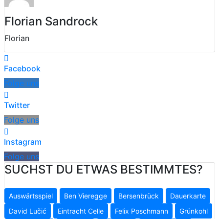
Florian Sandrock
Florian
Facebook
Folge uns
Twitter
Folge uns
Instagram
Folge uns
SUCHST DU ETWAS BESTIMMTES?
Auswärtsspiel
Ben Vieregge
Bersenbrück
Dauerkarte
David Lučić
Eintracht Celle
Felix Poschmann
Grünkohl