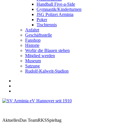
Handball Five-a-Side
Gymnastik/Kinderturnen
JSG Polizei Arminia
Poker
Tischtennis
Anfahrt
Geschäftsstelle
Fanshop
Historie
Wofür die Blauen stehen
Mitglied werden
Museum
Satzung
Rudolf-Kalweit-Stadion
Aktuelles
Das Team
RKS
Spieltag