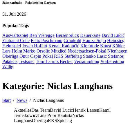
Saisonauftakt – Pokalspiel in Garbsen
31. Juli 2026
Popular Tags
Auswärtsspiel
Ben Vieregge
Bersenbrück
Dauerkarte
David Lučić
Eintracht Celle
Felix Poschmann
Grünkohl
Hamza Sejto
Heimsieg
Heimspiel
Jovan Hoffart
Kenan Radončić
Kirchrode
Knust
Kähler
Lars Holm
Marko Orsolic
Mitglied
Niedersachsen-Pokal
Nienhagen
Oberliga
Onur Capin
Pokal
RKS
Staffeltag
Stanko Lasic
Stefanos
Pataletis
Testspiel
Tom-Lauritz Becker
Versammlung
Vorbereitung
Willig
Kategorie:
Niclas Langhans
Start
News
Niclas Langhans
Aktuelles
Das Team
David Lucic
Henrik Larsen
Kamil
Jermakowicz
Luis Prior Bautista
Niclas
Langhans
Oberliga
RKS
Spieltag