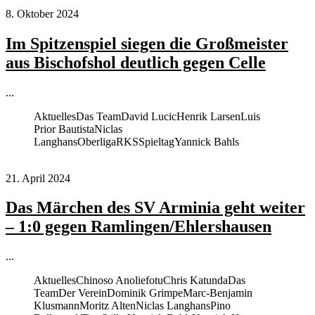
8. Oktober 2024
Im Spitzenspiel siegen die Großmeister
aus Bischofshol deutlich gegen Celle
...
Aktuelles
Das Team
David Lucic
Henrik Larsen
Luis
Prior Bautista
Niclas
Langhans
Oberliga
RKS
Spieltag
Yannick Bahls
21. April 2024
Das Märchen des SV Arminia geht weiter
– 1:0 gegen Ramlingen/Ehlershausen
...
Aktuelles
Chinoso Anoliefotu
Chris Katunda
Das
Team
Der Verein
Dominik Grimpe
Marc-Benjamin
Klusmann
Moritz Alten
Niclas Langhans
Pino