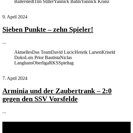
Ballerstedt
Tim Stiller
Yannick Bahls
Yannick Kranz
9. April 2024
Sieben Punkte – zehn Spieler!
...
Aktuelles
Das Team
David Lucic
Henrik Larsen
Kriseld
Doko
Luis Prior Bautista
Niclas
Langhans
Oberliga
RKS
Spieltag
7. April 2024
Arminia und der Zaubertrank – 2:0
gegen den SSV Vorsfelde
...
Unsere Sponsoren: