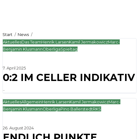
BENJAMIN
KLUSMANN
Start
News
Marc-Benjamin Klusmann
Aktuelles
Das Team
Henrik Larsen
Kamil Jermakowicz
Marc-
Benjamin Klusmann
Oberliga
Spieltag
7. April 2025
0:2 IM CELLER INDIKATIV
...
Aktuelles
Allgemein
Henrik Larsen
Kamil Jermakowicz
Marc-
Benjamin Klusmann
Oberliga
Pino Ballerstedt
RKS
26. August 2024
ENDLICH PUNKTE