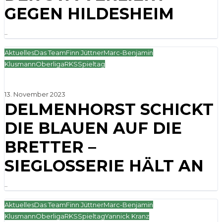
GEGEN HILDESHEIM
...
Aktuelles
Das Team
Finn Jüttner
Marc-Benjamin
Klusmann
Oberliga
RKS
Spieltag
13. November 2023
DELMENHORST SCHICKT
DIE BLAUEN AUF DIE
BRETTER –
SIEGLOSSERIE HÄLT AN
...
Aktuelles
Das Team
Finn Jüttner
Marc-Benjamin
Klusmann
Oberliga
RKS
Spieltag
Yannick Kranz