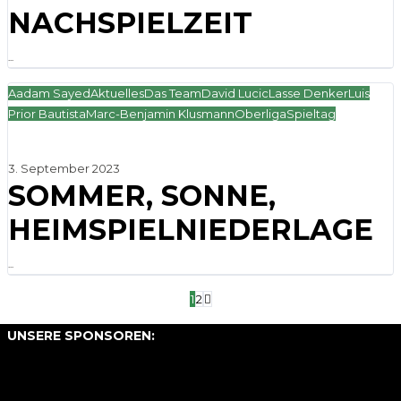
NACHSPIELZEIT
...
Aadam Sayed
Aktuelles
Das Team
David Lucic
Lasse Denker
Luis
Prior Bautista
Marc-Benjamin Klusmann
Oberliga
Spieltag
3. September 2023
SOMMER, SONNE,
HEIMSPIELNIEDERLAGE
...
1
2
UNSERE SPONSOREN: