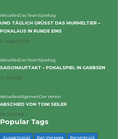
Aktuelles
Das Team
Spieltag
UND TÄGLICH GRÜSST DAS MURMELTIER – P
OKALAUS IN RUNDE EINS
3. August 2026
Aktuelles
Das Team
Spieltag
SAISONAUFTAKT – POKALSPIEL IN GARBSEN
31. Juli 2026
Aktuelles
Allgemein
Der Verein
ABSCHIED VON TONI SEILER
28. Juli 2026
Popular Tags
Auswärtsspiel
Ben Vieregge
Bersenbrück