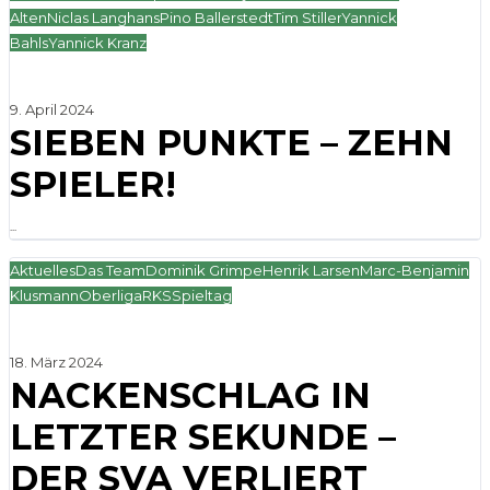
Alten
Niclas Langhans
Pino Ballerstedt
Tim Stiller
Yannick
Bahls
Yannick Kranz
9. April 2024
SIEBEN PUNKTE – ZEHN
SPIELER!
...
Aktuelles
Das Team
Dominik Grimpe
Henrik Larsen
Marc-Benjamin
Klusmann
Oberliga
RKS
Spieltag
18. März 2024
NACKENSCHLAG IN
LETZTER SEKUNDE –
DER SVA VERLIERT