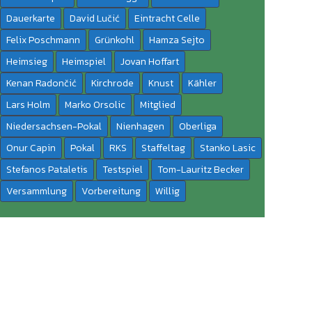
Dauerkarte
David Lučić
Eintracht Celle
Felix Poschmann
Grünkohl
Hamza Sejto
Heimsieg
Heimspiel
Jovan Hoffart
Kenan Radončić
Kirchrode
Knust
Kähler
Lars Holm
Marko Orsolic
Mitglied
Niedersachsen-Pokal
Nienhagen
Oberliga
Onur Capin
Pokal
RKS
Staffeltag
Stanko Lasic
Stefanos Pataletis
Testspiel
Tom-Lauritz Becker
Versammlung
Vorbereitung
Willig
KATEGORIE:
MARC-