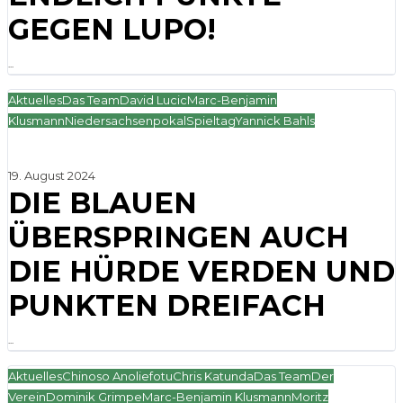
GEGEN LUPO!
...
Aktuelles
Das Team
David Lucic
Marc-Benjamin
Klusmann
Niedersachsenpokal
Spieltag
Yannick Bahls
19. August 2024
DIE BLAUEN
ÜBERSPRINGEN AUCH
DIE HÜRDE VERDEN UND
PUNKTEN DREIFACH
...
Aktuelles
Chinoso Anoliefotu
Chris Katunda
Das Team
Der
Verein
Dominik Grimpe
Marc-Benjamin Klusmann
Moritz